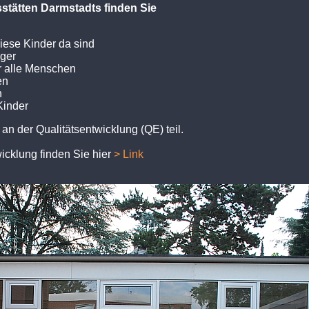
stätten Darmstadts finden Sie
diese Kinder da sind
äger
ür alle Menschen
en
n
Kinder
n der Qualitätsentwicklung (QE) teil.
icklung finden Sie hier
> Link